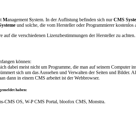
nt
M
anagement
S
ystem. In der Auflistung befinden sich nur
CMS Syst
Systeme
und solche, die vom Hersteller oder Programmierer kostenlos
re auf die verschiedenen Lizenzbestimmungen der Hersteller zu achten.
nfangen können:
sich dabei meist nicht um Programme, die man auf seinem Computer inst
kümmert sich um das Aussehen und Verwalten der Seiten und Bilder. A
an dann in einem CMS arbeitet ist der Webbrowser.
gemeldet haben:
: Lms-CMS OS, W-P CMS Portal, bloofox CMS, Monstra.