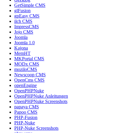
GetSimple CMS
glFusion
gpEasy CMS
ilch CMS
ImpressCMS
Jojo CMS
Joomla
Joomla 1.0
Kajona
MemHT
MKPortal CMS
MODx CMS
moziloCMS
Newscoop CMS
OpenCms CMS
openEngine
OpenPHPNuke
OpenPHPNuke Anleitungen
OpenPHPNuke Screenshots
papaya CMS
Papoo CMS
PHP-Fusion
PHP-Nuke
PHP-Nuke Screenshots