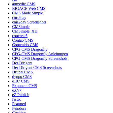
artmedic CMS
BIGACE Web CMS
CMS Made Simple
cms2day
cms2day Screenshots
CMSimple
CMSimple_XH
concrete5
Contao CMS
Contenido CMS
CPG-CMS Dragonfly
CPG-CMS Dragonfly Anleitungen
CPG-CMS Dragonfly Screenshots
Der Dirigent
Der Dirigent CMS Screenshots
Drupal CMS
dynpg CMS
e107 CMS
Exponent CMS
eXV²
eZ Publish
fastix
Featured
Feindura
Geeklog